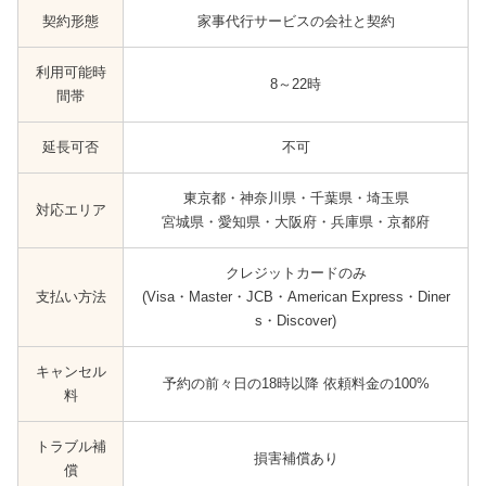
契約形態
家事代行サービスの会社と契約
利用可能時
8～22時
間帯
延長可否
不可
東京都・神奈川県・千葉県・埼玉県
対応エリア
宮城県・愛知県・大阪府・兵庫県・京都府
クレジットカードのみ
支払い方法
(Visa・Master・JCB・American Express・Diner
s・Discover)
キャンセル
予約の前々日の18時以降 依頼料金の100%
料
トラブル補
損害補償あり
償